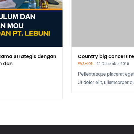
 Sama Strategis dengan
Country big concert r
m dan
FASHION
-
21 December 2016
Pellentesque placerat eget
Ut dolor elit, ullamcorper q