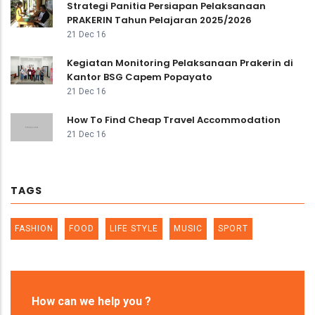
Strategi Panitia Persiapan Pelaksanaan
PRAKERIN Tahun Pelajaran 2025/2026
21 Dec 16
Kegiatan Monitoring Pelaksanaan Prakerin di
Kantor BSG Capem Popayato
21 Dec 16
How To Find Cheap Travel Accommodation
21 Dec 16
TAGS
FASHION
FOOD
LIFE STYLE
MUSIC
SPORT
How can we help you ?