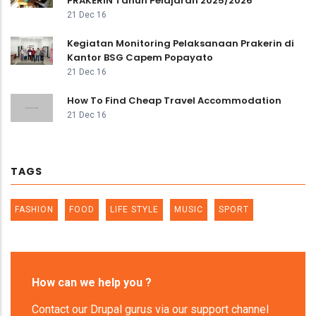
PRAKERIN Tahun Pelajaran 2025/2026
21 Dec 16
Kegiatan Monitoring Pelaksanaan Prakerin di
Kantor BSG Capem Popayato
21 Dec 16
How To Find Cheap Travel Accommodation
21 Dec 16
TAGS
FASHION
FOOD
LIFE STYLE
MUSIC
SPORT
How can we help you ?
Contact our Drupal gurus via our support channel