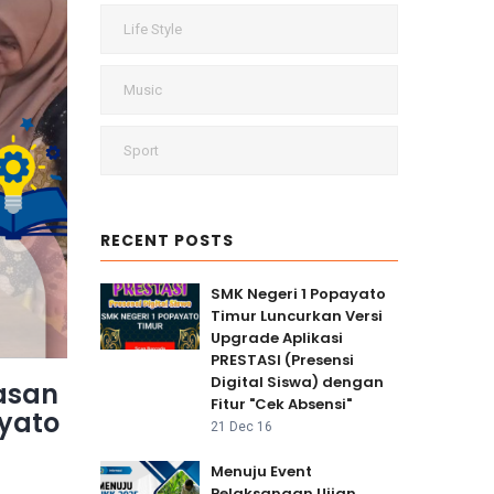
Life Style
Music
Sport
RECENT POSTS
SMK Negeri 1 Popayato
Timur Luncurkan Versi
Upgrade Aplikasi
PRESTASI (Presensi
Digital Siswa) dengan
rasan
Fitur "Cek Absensi"
yato
21 Dec 16
Menuju Event
Pelaksanaan Ujian