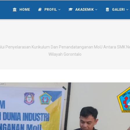
IN
VIGATION
HOME
PROFIL
AKADEMIK
GALERI
lui Penyelarasan Kurikulum Dan Penandatanganan MoU Antara SMK Neg
Wilayah Gorontalo