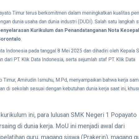
ato Timur terus berkomitmen dalam meningkatkan kualitas pen
gan dunia usaha dan dunia industri (DUDI). Salah satu langkah s
enyelarasan Kurikulum dan Penandatanganan Nota Kesep
Gorontalo
.
ata Indonesia pada tanggal 8 Mei 2025 dan dihadiri oleh Kepala 
dari PT. Klik Data Indonesia, serta sejumlah staf PT. Klik Data
 Timur, Amirudin Ismuhu, M.Pd, menyampaikan bahwa kerja sama
an di sekolah sesuai dengan kebutuhan dunia kerja saat ini, khus
 kurikulum ini, para lulusan SMK Negeri 1 Popayato
aing di dunia kerja. MoU ini menjadi awal dari
 pelatihan guru, magang siswa (Prakerin), magang g