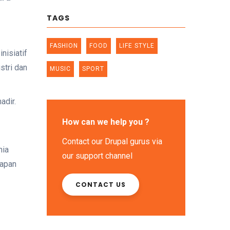
TAGS
FASHION
FOOD
LIFE STYLE
nisiatif
stri dan
MUSIC
SPORT
adir.
How can we help you ?
Contact our Drupal gurus via
nia
our support channel
iapan
CONTACT US