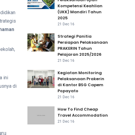
Kompetensi Keahlian
(UKK) Mandiri Tahun
didikan
2025
trategis
21 Dec 16
ahaman
Strategi Panitia
Persiapan Pelaksanaan
PRAKERIN Tahun
Sekolah,
Pelajaran 2025/2026
21 Dec 16
Kegiatan Monitoring
 ini
Pelaksanaan Prakerin
di Kantor BSG Capem
usnya di
Popayato
21 Dec 16
How To Find Cheap
Travel Accommodation
21 Dec 16
uru